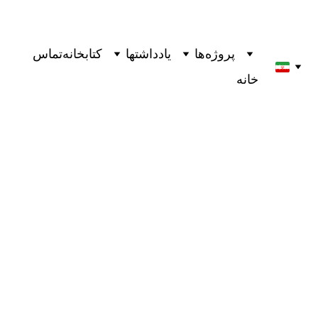
پروژه‌ها
یادداشتها
کتابخانه
تماس
خانه
"عمل خلاقانه:راهی برای بودن" کتابی از ریک روبین
1 دقیقه خواندن
2/25/2025