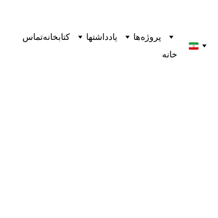
پروژه‌ها
یادداشتها
کتابخانه
تماس
خانه
"عمل خلاقانه:راهی برای بودن" کتابی از ریک روبین
1 دقیقه خواندن
12/12/2024