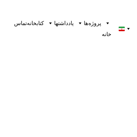
پروژه‌ها
یادداشتها
کتابخانه
تماس
خانه
"عمل خلاقانه:راهی برای بودن" کتابی از ریک روبین
ترجمه از رضا
1 دقیقه خواندن
7/6/2025