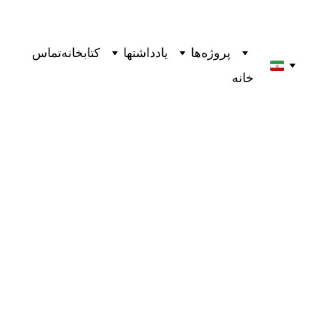
پروژه‌ها
یادداشتها
کتابخانه
تماس
خانه
"عمل خلاقانه:راهی برای بودن" کتابی از ریک روبین
ترجمه از رضا صحرایی
1 دقیقه خواندن
5/25/2025