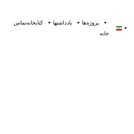
پروژه‌ها
یادداشتها
کتابخانه
تماس
خانه
"عمل خلاقانه:راهی برای بودن" کتابی از ریک روبین
ترجمه از رضا صحرایی